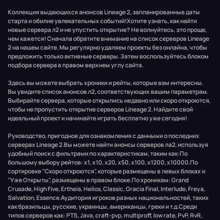
Коллекция выдающихся анонсов Lineage 2, запланированные даты
старта и обилие увлекательных событий!Хотите узнать, как найти
новые сервера л2 и не упустить открытие? Не волнуйтесь, это проще,
чем кажется! Сначала обратите внимание на список серверов Lineage
2 на нашем сайте. Мы регулярно удаляем проекты без онлайна, чтобы
предложить только активные серверы. Затем воспользуйтесь блоком
подбора сервера в правом верхнем углу сайта.
Здесь вы можете выбрать хроники и рейты, которые вам интересны.
Вы увидите список анонсов л2, соответствующих вашим параметрам.
Выбирайте сервера, которые открылись недавно или скоро откроются,
чтобы не пропустить открытие серверов Lineage 2. Найдите свой
идеальный проект и начинайте играть бесплатно уже сегодня!
Руководство, пригодное для ознакомления с данными о последних
серверах Lineage 2.Вы можете найти анонсы серверов ла2, используя
удобный поиск с фильтрами по характеристикам, таким как:По
большому выбору рейтов: x1, x10, x20, x50, x100, x1200, x10000.По
сортировке "Скоро откроются", которые размещены в левых блоках и
"Уже Открыты", размещены в правом блоке.По хроникам: Grand
Crusade, High Five, Ertheia, Helios, Classic, Gracia Final, Interlude, Freya,
Salvation, Essence.Аудитория игроков разных национальностей, таких
как бразильцы, русские, украинцы, американцы, греки и т.д.Среди
типов серверов как: PTS, Java, craft-pvp, multiproff, low rate, PvP, RvR,