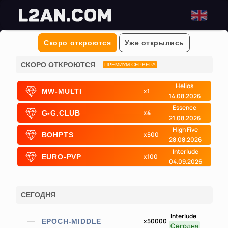
Скоро откроются
Уже открылись
СКОРО ОТКРОЮТСЯ
ПРЕМИУМ СЕРВЕРА
Helios
x1
MW-MULTI
14.08.2026
Essence
x4
G-G.CLUB
21.08.2026
High Five
x500
BOHPTS
28.08.2026
Interlude
x100
EURO-PVP
04.09.2026
СЕГОДНЯ
Interlude
x50000
EPOCH-MIDDLE
Сегодня