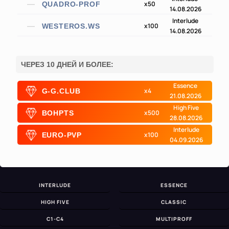
x50
QUADRO-PROF
14.08.2026
Interlude
x100
WESTEROS.WS
14.08.2026
ЧЕРЕЗ 10 ДНЕЙ И БОЛЕЕ:
Essence
x4
G-G.CLUB
21.08.2026
High Five
x500
BOHPTS
28.08.2026
Interlude
x100
EURO-PVP
04.09.2026
INTERLUDE
ESSENCE
HIGH FIVE
CLASSIC
C1-C4
MULTIPROFF