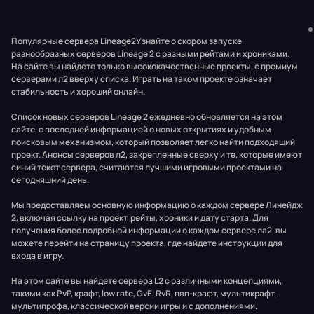
Популярные сервера Lineage2Узнайте о скором запуске
разнообразных серверов Lineage 2 с разными рейтами и хрониками.
На сайте вы найдете только высококачественные проекты, с премиум
серверами л2 вверху списка. Играть на таком проекте означает
стабильность и хороший онлайн.
Список новых серверов Lineage 2 ежедневно обновляется на этом
сайте, с последней информацией о новых открытиях и удобным
поисковым механизмом, который позволяет легко найти подходящий
проект. Анонсы серверов л2, закрепленные сверху и те, которые имеют
синий текст сервера, считаются лучшими игровыми проектами на
сегодняшний день.
Мы предоставляем основную информацию о каждом сервере Линейдж
2, включая ссылку на проект, рейты, хроники и дату старта. Для
получения более подробной информации о каждом сервере ла2, вы
можете перейти на страницу проекта, где найдете инструкции для
входа в игру.
На этом сайте вы найдете сервера L2 с различными концепциями,
такими как PvP, крафт, low rate, GvE, RvR, пвп-крафт, мультикрафт,
мультипрофа, классической версии игры и с дополнениями.