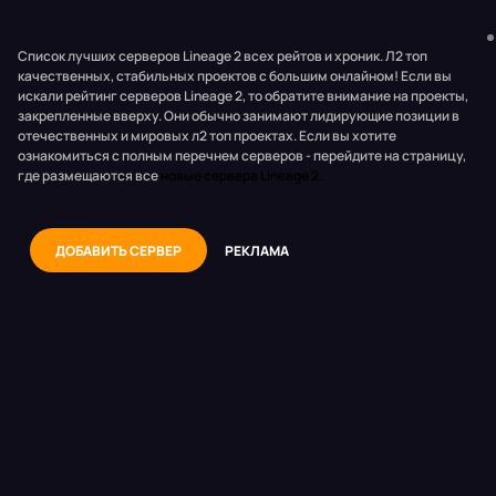
Список лучших серверов Lineage 2 всех рейтов и хроник. Л2 топ
качественных, стабильных проектов с большим онлайном! Если вы
искали рейтинг серверов Lineage 2, то обратите внимание на проекты,
закрепленные вверху. Они обычно занимают лидирующие позиции в
отечественных и мировых л2 топ проектах. Если вы хотите
ознакомиться с полным перечнем серверов - перейдите на страницу,
где размещаются все
новые сервера Lineage 2.
ДОБАВИТЬ СЕРВЕР
РЕКЛАМА