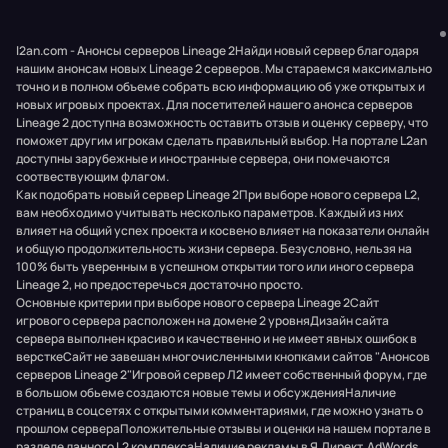
l2an.com - Анонсы серверов Lineage 2Найди новый сервер благодаря
нашим анонсам новых Lineage 2 серверов. Мы стараемся максимально
точно и в полном объеме собрать всю информацию об уже открытых и
новых игровых проектах. Для посетителей нашего анонса серверов
Lineage 2 доступна возможность оставить отзыв и оценку серверу, что
поможет другим игрокам сделать правильный выбор. На портале L2an
доступны зарубежные и иностранные сервера, они помечаются
соотвествующим флагом.
Как подобрать новый сервер Lineage 2При выборе нового сервера L2,
вам необходимо учитывать несколько параметров. Каждый из них
влияет на общий успех проекта и косвено влияет на показатели онлайн
и общую продолжительность жизни сервера. Безусловно, нельзя на
100% быть уверенным в успешном открытии того или иного сервера
Lineage 2, но предостеречься достаточно просто.
Основные критерии при выборе нового сервера Lineage 2Сайт
игрового сервера расположен на домене 2 уровняДизайн сайта
сервера выполнен красиво и качественно и не имеет явных ошибок в
версткеСайт не завешан многочисленными кнопками сайтов "Анонсов
серверов Lineage 2"Игровой сервер Л2 имеет собственный форум, где
в большом обьеме создаются новые темы и обсужденияНаличие
страниц в соцсетях с открытыми комментариями, где можно узнать о
прошлом сервераПоложительные отзывы и оценки на нашем портале в
разделе данного L2 комплексаНаличие рекламы в Я.Директ, AdWords,